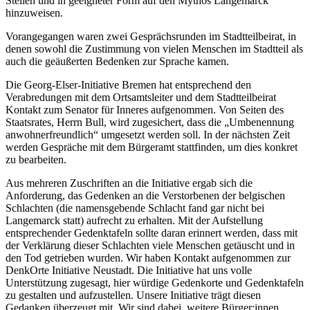
Stellen und in geeigneter Form auf den Mythos Langemarck
hinzuweisen.
Vorangegangen waren zwei Gesprächsrunden im Stadtteilbeirat, in
denen sowohl die Zustimmung von vielen Menschen im Stadtteil als
auch die geäußerten Bedenken zur Sprache kamen.
Die Georg-Elser-Initiative Bremen hat entsprechend den
Verabredungen mit dem Ortsamtsleiter und dem Stadtteilbeirat
Kontakt zum Senator für Inneres aufgenommen. Von Seiten des
Staatsrates, Herrn Bull, wird zugesichert, dass die „Umbenennung
anwohnerfreundlich“ umgesetzt werden soll. In der nächsten Zeit
werden Gespräche mit dem Bürgeramt stattfinden, um dies konkret
zu bearbeiten.
Aus mehreren Zuschriften an die Initiative ergab sich die
Anforderung, das Gedenken an die Verstorbenen der belgischen
Schlachten (die namensgebende Schlacht fand gar nicht bei
Langemarck statt) aufrecht zu erhalten. Mit der Aufstellung
entsprechender Gedenktafeln sollte daran erinnert werden, dass mit
der Verklärung dieser Schlachten viele Menschen getäuscht und in
den Tod getrieben wurden. Wir haben Kontakt aufgenommen zur
DenkOrte Initiative Neustadt. Die Initiative hat uns volle
Unterstützung zugesagt, hier würdige Gedenkorte und Gedenktafeln
zu gestalten und aufzustellen. Unsere Initiative trägt diesen
Gedanken überzeugt mit. Wir sind dabei, weitere Bürger:innen